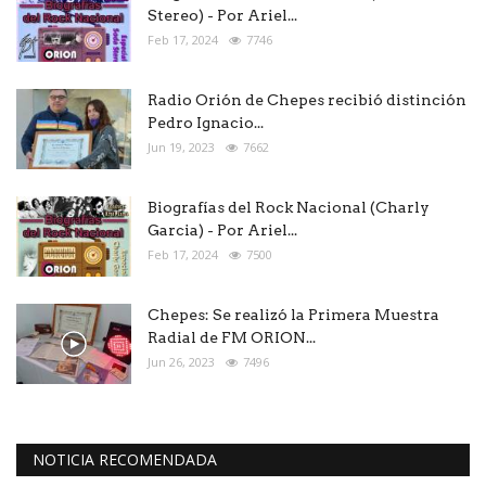
Stereo) - Por Ariel...
Feb 17, 2024
7746
Radio Orión de Chepes recibió distinción
Pedro Ignacio...
Jun 19, 2023
7662
Biografías del Rock Nacional (Charly
Garcia) - Por Ariel...
Feb 17, 2024
7500
Chepes: Se realizó la Primera Muestra
Radial de FM ORION...
Jun 26, 2023
7496
NOTICIA RECOMENDADA