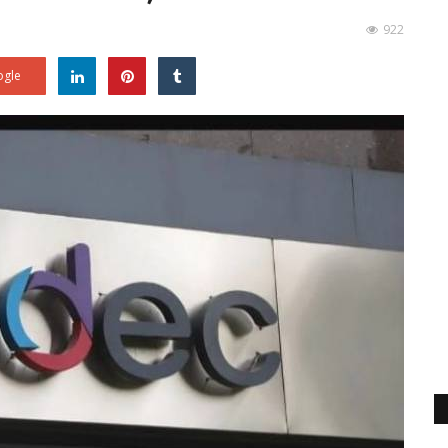
922
gle