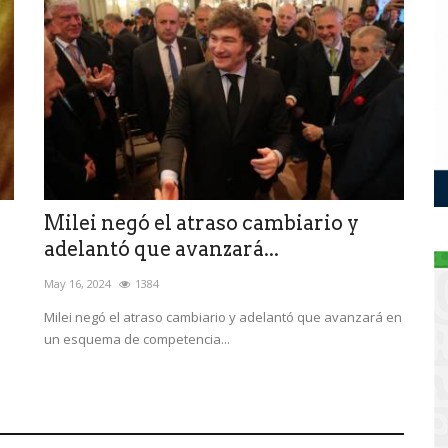
Milei negó el atraso cambiario y
adelantó que avanzará...
May 16, 2024
1384
Milei negó el atraso cambiario y adelantó que avanzará en
un esquema de competencia...