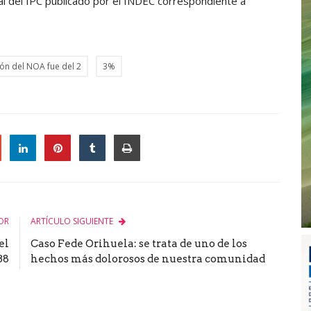
ial del IPC publicado por el INDEC correspondiente a
gión del NOA fue del 2
3%
le
OR
ARTÍCULO SIGUIENTE
el
Caso Fede Orihuela: se trata de uno de los
38
hechos más dolorosos de nuestra comunidad