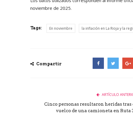
Los datos utilizados corresponden al informe ofic
noviembre de 2025.
Tags:
En noviembre
la inflación en La Rioja y la re
Compartir
Facebook
Twitter
Goog
ARTÍCULO ANTERI
Cinco personas resultaron heridas tras 
vuelco de una camioneta en Ruta 