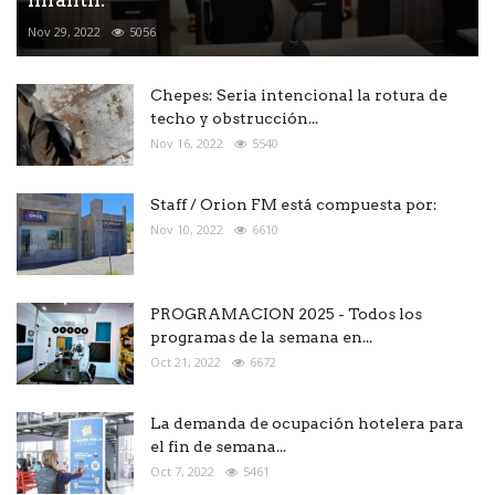
Nov 29, 2022
5056
Chepes: Seria intencional la rotura de
techo y obstrucción...
Nov 16, 2022
5540
Staff / Orion FM está compuesta por:
Nov 10, 2022
6610
PROGRAMACION 2025 - Todos los
programas de la semana en...
Oct 21, 2022
6672
La demanda de ocupación hotelera para
el fin de semana...
Oct 7, 2022
5461