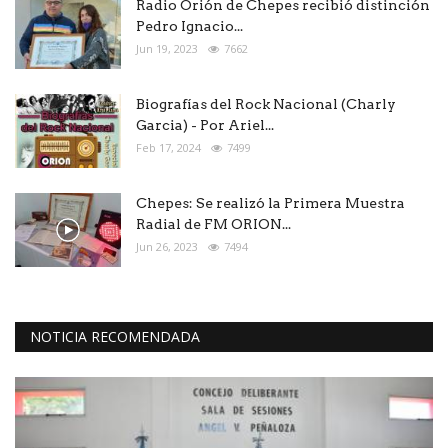
Radio Orión de Chepes recibió distinción
Pedro Ignacio...
Jun 19, 2023
7662
Biografías del Rock Nacional (Charly
Garcia) - Por Ariel...
Feb 17, 2024
7499
Chepes: Se realizó la Primera Muestra
Radial de FM ORION...
Jun 26, 2023
7494
NOTICIA RECOMENDADA