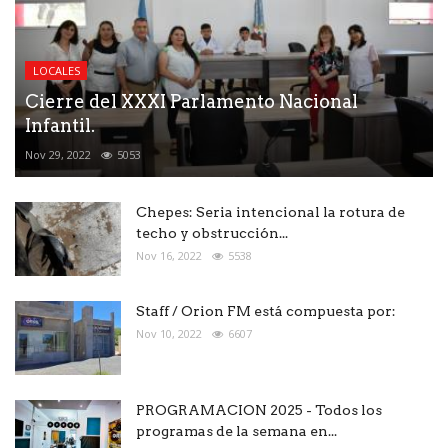
LOCALES
Cierre del XXXI Parlamento Nacional
Infantil.
Nov 29, 2022
5053
Chepes: Seria intencional la rotura de
techo y obstrucción...
Nov 16, 2022
5538
Staff / Orion FM está compuesta por:
Nov 10, 2022
6607
PROGRAMACION 2025 - Todos los
programas de la semana en...