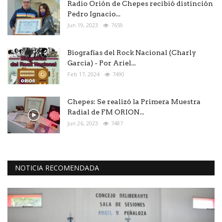
Radio Orión de Chepes recibió distinción
Pedro Ignacio...
Jun 19, 2023
7659
Biografías del Rock Nacional (Charly
Garcia) - Por Ariel...
Feb 17, 2024
7490
Chepes: Se realizó la Primera Muestra
Radial de FM ORION...
Jun 26, 2023
7487
NOTICIA RECOMENDADA