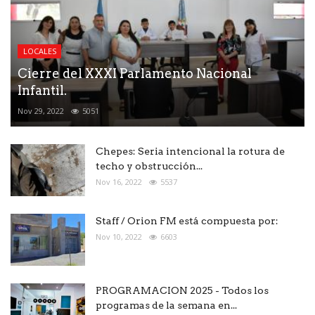
LOCALES
Cierre del XXXI Parlamento Nacional
Infantil.
Nov 29, 2022
5051
Chepes: Seria intencional la rotura de
techo y obstrucción...
Nov 16, 2022
5537
Staff / Orion FM está compuesta por:
Nov 10, 2022
6603
PROGRAMACION 2025 - Todos los
programas de la semana en...