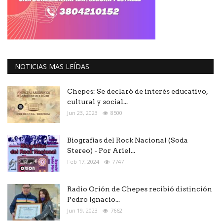
NOTICIAS MAS LEÍDAS
Chepes: Se declaró de interés educativo,
cultural y social...
Jun 23, 2023
8500
Biografías del Rock Nacional (Soda
Stereo) - Por Ariel...
Feb 17, 2024
7747
Radio Orión de Chepes recibió distinción
Pedro Ignacio...
Jun 19, 2023
7662