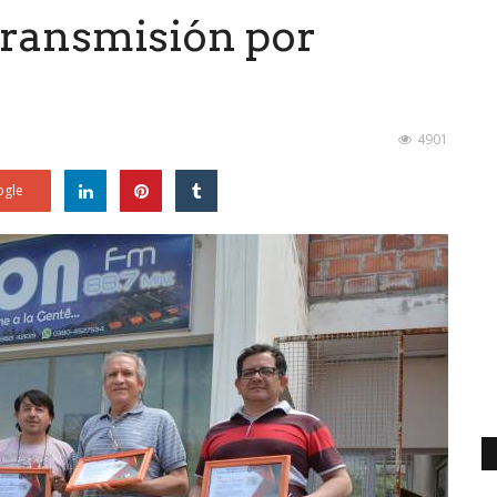
transmisión por
4901
gle