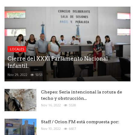
LOCALES
Cierre del XXXI Parlamento Nacional
Infantil.
Nov 29, 2022
5053
Chepes: Seria intencional la rotura de
techo y obstrucción...
Nov 16, 2022
5538
Staff / Orion FM está compuesta por:
Nov 10, 2022
6607