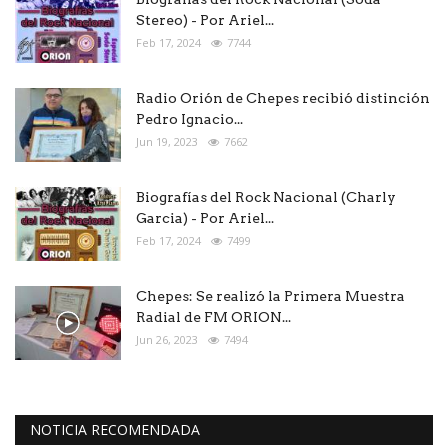
Stereo) - Por Ariel...
Feb 17, 2024
7744
Radio Orión de Chepes recibió distinción
Pedro Ignacio...
Jun 19, 2023
7662
Biografías del Rock Nacional (Charly
Garcia) - Por Ariel...
Feb 17, 2024
7499
Chepes: Se realizó la Primera Muestra
Radial de FM ORION...
Jun 26, 2023
7494
NOTICIA RECOMENDADA