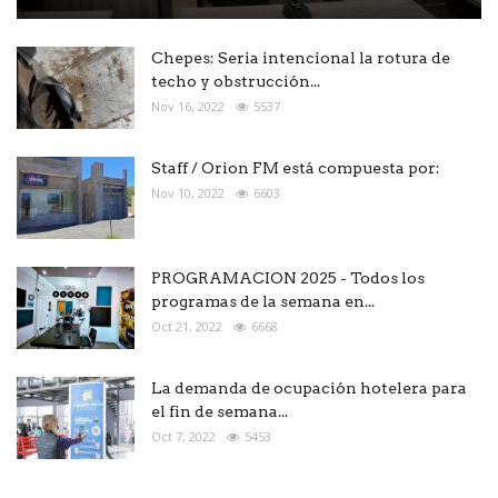
Chepes: Seria intencional la rotura de
techo y obstrucción...
Nov 16, 2022
5537
Staff / Orion FM está compuesta por:
Nov 10, 2022
6603
PROGRAMACION 2025 - Todos los
programas de la semana en...
Oct 21, 2022
6668
La demanda de ocupación hotelera para
el fin de semana...
Oct 7, 2022
5453