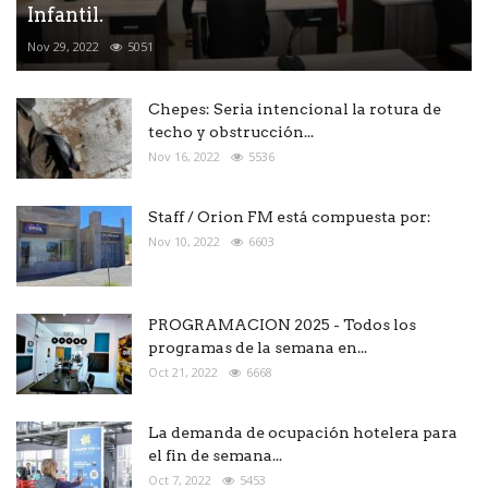
Infantil.
Nov 29, 2022
5051
Chepes: Seria intencional la rotura de
techo y obstrucción...
Nov 16, 2022
5536
Staff / Orion FM está compuesta por:
Nov 10, 2022
6603
PROGRAMACION 2025 - Todos los
programas de la semana en...
Oct 21, 2022
6668
La demanda de ocupación hotelera para
el fin de semana...
Oct 7, 2022
5453