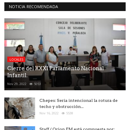
NOTICIA RECOMENDADA
LOCALES
Cierre del XXXI Parlamento Nacional
Infantil.
Nov 29, 2022
5053
Chepes: Seria intencional la rotura de
techo y obstrucción...
Nov 16, 2022
5538
Staff / Orion FM está compuesta por: