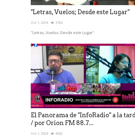
"Letras, Vuelos; Desde este Lugar"
Oct 1, 2024
5186
"Letras, Vuelos; Desde este Lugar"
El Panorama de "InfoRadio" a la tar
/ por Orion FM 88.7...
Oct 1, 2024
4452