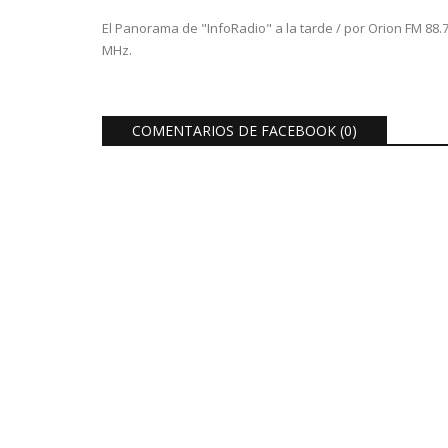
El Panorama de "InfoRadio" a la tarde / por Orion FM 88.
MHz.
COMENTARIOS DE FACEBOOK (
0
)