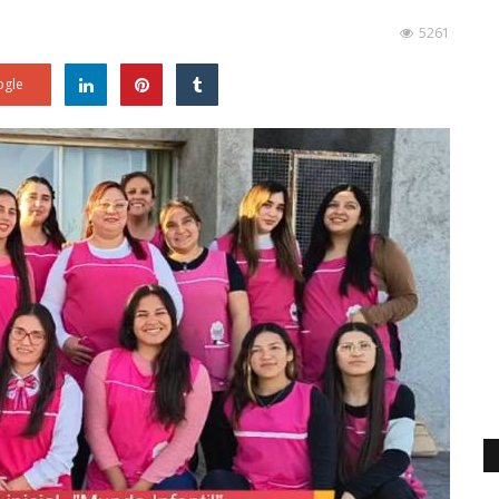
5261
gle