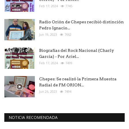
Feb 17, 2024
7745
Radio Orión de Chepes recibió distinción
Pedro Ignacio...
Jun 19, 2023
7662
Biografías del Rock Nacional (Charly
Garcia) - Por Ariel...
Feb 17, 2024
7499
Chepes: Se realizó la Primera Muestra
Radial de FM ORION...
Jun 26, 2023
7494
NOTICIA RECOMENDADA