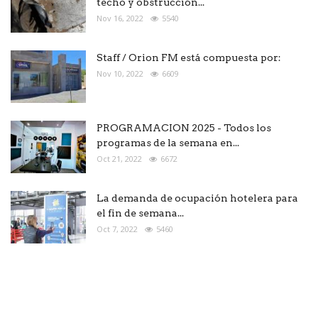
techo y obstrucción...
Nov 16, 2022
5540
Staff / Orion FM está compuesta por:
Nov 10, 2022
6609
PROGRAMACION 2025 - Todos los
programas de la semana en...
Oct 21, 2022
6672
La demanda de ocupación hotelera para
el fin de semana...
Oct 7, 2022
5460