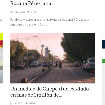
Rosana Pérez, una...
Abr 27, 2026
2106
as
Fe, dolor y esperanza: la historia de Rosana Pérez, una
docente que convirtió su...
Un médico de Chepes fue estafado
en más de 1 millón de...
Jun 4, 2023
2014