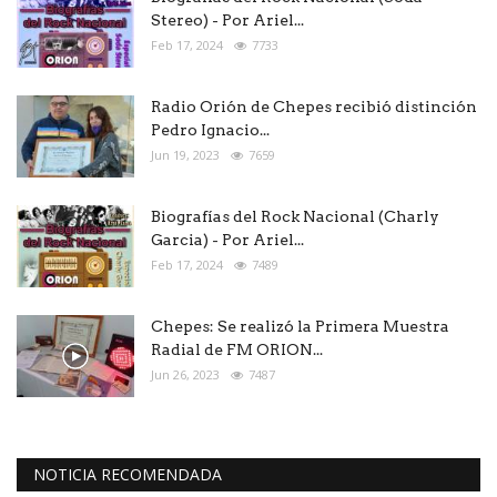
Stereo) - Por Ariel...
Feb 17, 2024
7733
Radio Orión de Chepes recibió distinción
Pedro Ignacio...
Jun 19, 2023
7659
Biografías del Rock Nacional (Charly
Garcia) - Por Ariel...
Feb 17, 2024
7489
Chepes: Se realizó la Primera Muestra
Radial de FM ORION...
Jun 26, 2023
7487
NOTICIA RECOMENDADA