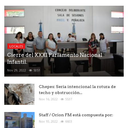
LOCALES
Cierre del XXXI Parlamento Nacional
Infantil.
Nov 29, 2022
5051
Chepes: Seria intencional la rotura de
techo y obstrucción...
Nov 16, 2022
5537
Staff / Orion FM está compuesta por:
Nov 10, 2022
6603