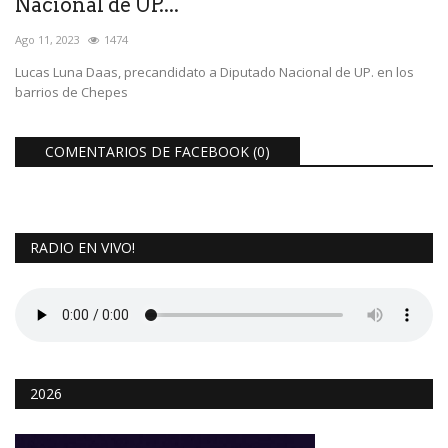
Nacional de UP....
Ago 11, 2023
1474
Lucas Luna Daas, precandidato a Diputado Nacional de UP. en los
barrios de Chepes
COMENTARIOS DE FACEBOOK (
0
)
RADIO EN VIVO!
2026