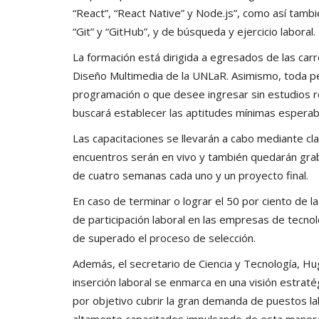
“React”, “React Native” y Node.js”, como así tambi
“Git” y “GitHub”, y de búsqueda y ejercicio laboral.
La formación está dirigida a egresados de las carr
Diseño Multimedia de la UNLaR. Asimismo, toda p
programación o que desee ingresar sin estudios r
buscará establecer las aptitudes mínimas esperable
Las capacitaciones se llevarán a cabo mediante cl
encuentros serán en vivo y también quedarán gra
de cuatro semanas cada uno y un proyecto final.
En caso de terminar o lograr el 50 por ciento de l
de participación laboral en las empresas de tecno
de superado el proceso de selección.
Además, el secretario de Ciencia y Tecnología, H
inserción laboral se enmarca en una visión estrat
por objetivo cubrir la gran demanda de puestos la
altamente capacitados impulsando de esta manera e