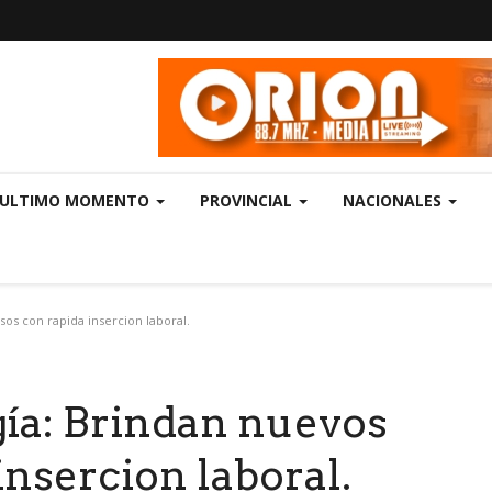
ULTIMO MOMENTO
PROVINCIAL
NACIONALES
os con rapida insercion laboral.
gía: Brindan nuevos
insercion laboral.