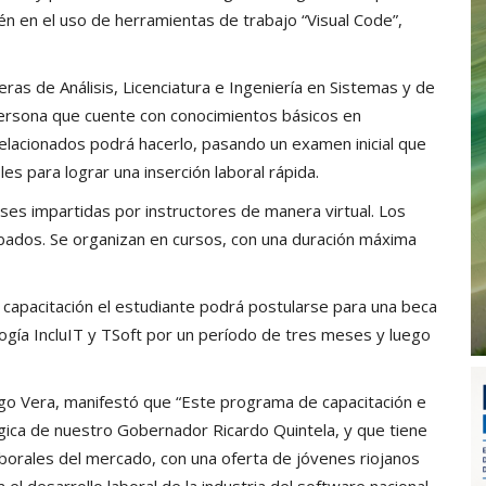
én en el uso de herramientas de trabajo “Visual Code”,
eras de Análisis, Licenciatura e Ingeniería en Sistemas y de
ersona que cuente con conocimientos básicos en
elacionados podrá hacerlo, pasando un examen inicial que
s para lograr una inserción laboral rápida.
ases impartidas por instructores de manera virtual. Los
bados. Se organizan en cursos, con una duración máxima
a capacitación el estudiante podrá postularse para una beca
logía IncluIT y TSoft por un período de tres meses y luego
ugo Vera, manifestó que “Este programa de capacitación e
égica de nuestro Gobernador Ricardo Quintela, y que tiene
borales del mercado, con una oferta de jóvenes riojanos
l desarrollo laboral de la industria del software nacional