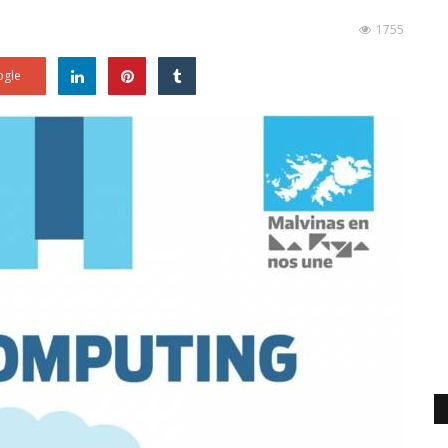
1755
gle