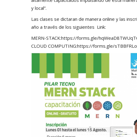
y local”.
Las clases se dictaran de manera online y las insc
año a través de los siguientes Link:
MERN-STACK:https://forms.gle/hqWeaD8TWU
CLOUD COMPUTING:https://forms.gle/sTBBFRL