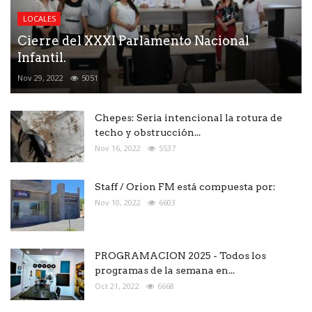
LOCALES
Cierre del XXXI Parlamento Nacional
Infantil.
Nov 29, 2022
5051
Chepes: Seria intencional la rotura de
techo y obstrucción...
Nov 16, 2022
5537
Staff / Orion FM está compuesta por:
Nov 10, 2022
6603
PROGRAMACION 2025 - Todos los
programas de la semana en...
Oct 21, 2022
6668