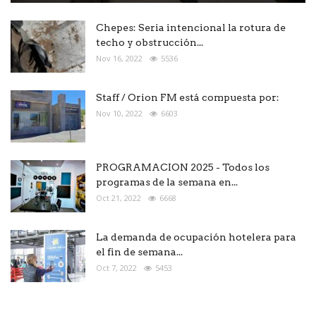
Chepes: Seria intencional la rotura de
techo y obstrucción...
Nov 16, 2022
5536
Staff / Orion FM está compuesta por:
Nov 10, 2022
6603
PROGRAMACION 2025 - Todos los
programas de la semana en...
Oct 21, 2022
6668
La demanda de ocupación hotelera para
el fin de semana...
Oct 7, 2022
5453