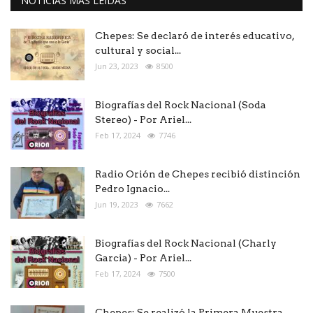
NOTICIAS MAS LEÍDAS
Chepes: Se declaró de interés educativo,
cultural y social...
Jun 23, 2023
8500
Biografías del Rock Nacional (Soda
Stereo) - Por Ariel...
Feb 17, 2024
7746
Radio Orión de Chepes recibió distinción
Pedro Ignacio...
Jun 19, 2023
7662
Biografías del Rock Nacional (Charly
Garcia) - Por Ariel...
Feb 17, 2024
7500
Chepes: Se realizó la Primera Muestra