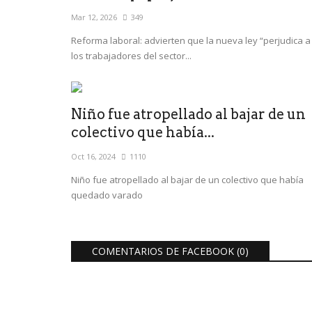
Mar 12, 2026
349
Reforma laboral: advierten que la nueva ley “perjudica a
los trabajadores del sector...
Niño fue atropellado al bajar de un
colectivo que había...
Oct 16, 2024
1110
Niño fue atropellado al bajar de un colectivo que había
quedado varado
COMENTARIOS DE FACEBOOK (
0
)