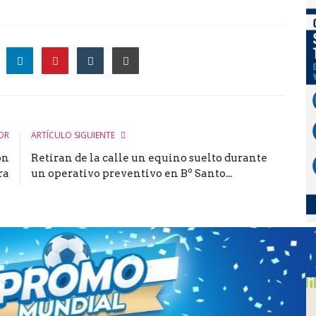
le
OR
ARTÍCULO SIGUIENTE
ón
Retiran de la calle un equino suelto durante
ra
un operativo preventivo en Bº Santo...