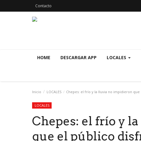
Contacto
HOME
DESCARGAR APP
LOCALES
Inicio
LOCALES
Chepes: el frío y la lluvia no impidieron que
LOCALES
Chepes: el frío y l
que el público dis