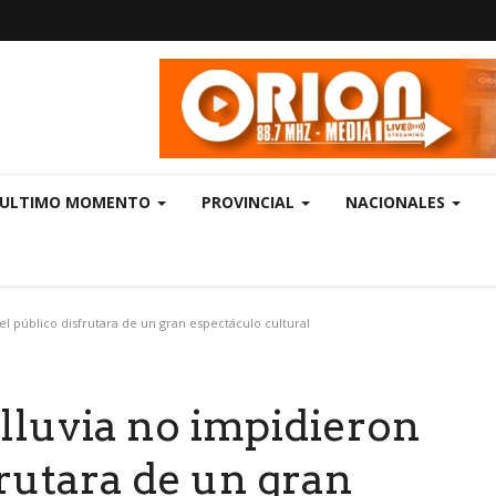
ULTIMO MOMENTO
PROVINCIAL
NACIONALES
 el público disfrutara de un gran espectáculo cultural
a lluvia no impidieron
frutara de un gran