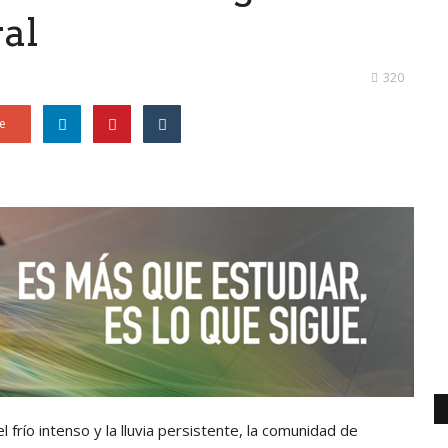
ral
320
e
frío intenso y la lluvia persistente, la comunidad de