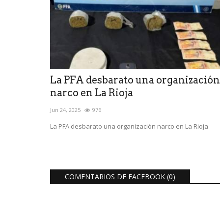
La PFA desbarato una organización
narco en La Rioja
Jun 24, 2025
976
La PFA desbarato una organización narco en La Rioja
COMENTARIOS DE FACEBOOK (
0
)