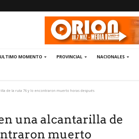
ULTIMO MOMENTO
PROVINCIAL
NACIONALES
lla de la ruta 76 y lo encontraron muerto horas después
n una alcantarilla de
contraron muerto