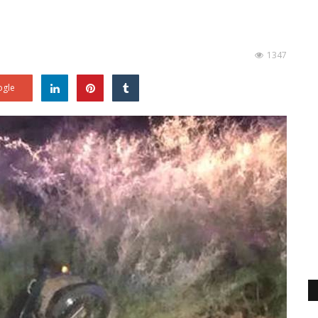
1347
gle