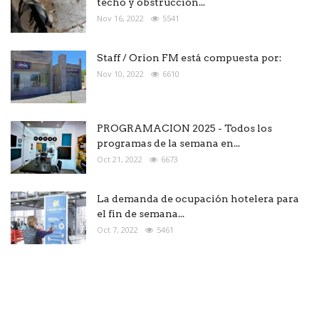
techo y obstrucción...
Nov 16, 2022
5541
Staff / Orion FM está compuesta por:
Nov 10, 2022
6610
PROGRAMACION 2025 - Todos los
programas de la semana en...
Oct 21, 2022
6673
La demanda de ocupación hotelera para
el fin de semana...
Oct 7, 2022
5461